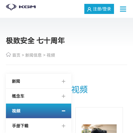
注册/登录
极致安全 七十周年
首页
>
新闻信息
>
视频
新闻
视频
概念车
视频
手册下载