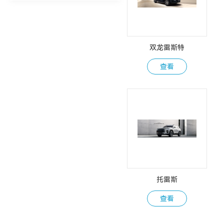
双龙雷斯特
查看
托雷斯
查看