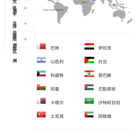
太
体
洲
平
及
洋
非
南
地
洲
巴林
伊拉克
美
区
洲
以色列
约旦
科威特
黎巴嫩
阿曼
巴勒斯坦
卡塔尔
沙特阿拉伯
土耳其
阿联酋