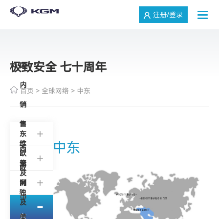
注册/登录
极致安全 七十周年
国
内
首页
>
全球网络
>
中东
销
售
东
维
中东
西
欧
修
亚
欧
及
网
洲
独
中
中
络
及
联
东
美