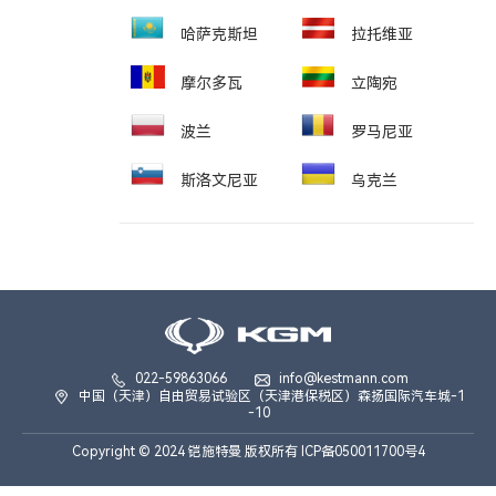
哈萨克斯坦
拉托维亚
摩尔多瓦
立陶宛
波兰
罗马尼亚
斯洛文尼亚
乌克兰
022-59863066
info@kestmann.com
中国（天津）自由贸易试验区（天津港保税区）森扬国际汽车城-1
-10
Copyright © 2024 铠施特曼 版权所有 ICP备050011700号4