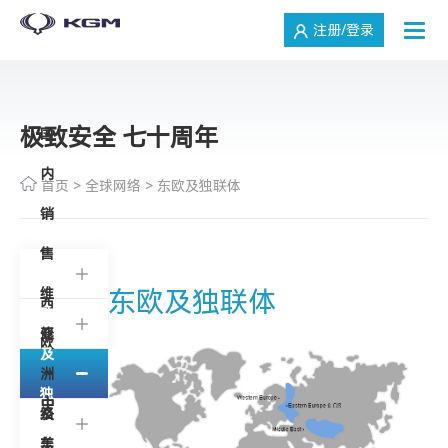
注册/登录
极致安全 七十周年
国
内
首页
>
全球网络
>
东欧及独联体
销
售
东
维
东欧及独联体
西
欧
修
亚
欧
及
网
洲
独
中
中
络
及
联
东
美