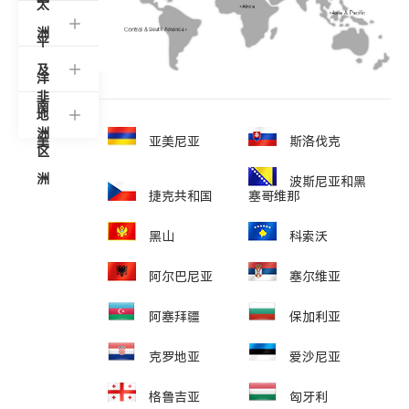
太
体
洲
平
及
洋
非
南
地
洲
亚美尼亚
斯洛伐克
美
区
洲
波斯尼亚和黑
捷克共和国
塞哥维那
黑山
科索沃
阿尔巴尼亚
塞尔维亚
阿塞拜疆
保加利亚
克罗地亚
爱沙尼亚
格鲁吉亚
匈牙利