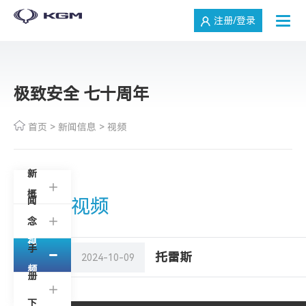
注册/登录
极致安全 七十周年
首页
>
新闻信息
>
视频
新
概
闻
视频
念
视
车
手
托雷斯
2024-10-09
频
册
下